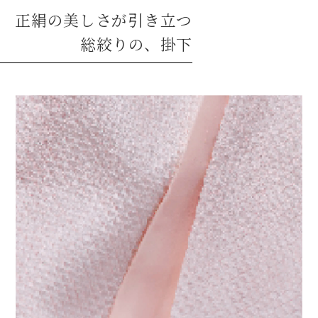
正絹の美しさが引き立つ
総絞りの、掛下