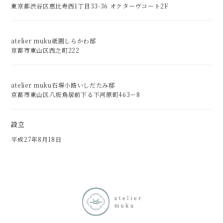
東京都渋谷区恵比寿西1丁目33-36 オクターヴコート2F
atelier muku祇園しらかわ邸
京都市東山区西之町222
atelier muku石塀小路いしだたみ邸
京都市東山区八坂鳥居前下る下河原町463－8
設立
平成27年8月18日